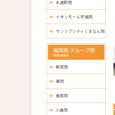
水道町院
イオンモール宇城院
サンリブシティくまなん院
福岡県 グループ院
FUKUOKA
新宮院
薬院
長尾院
小倉院