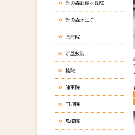
光の森武蔵ヶ丘院
光の森永江院
国府院
新屋敷院
楠院
健軍院
田迎院
島崎院