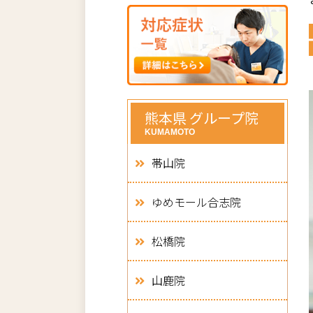
熊本県 グループ院
KUMAMOTO
帯山院
ゆめモール合志院
松橋院
山鹿院