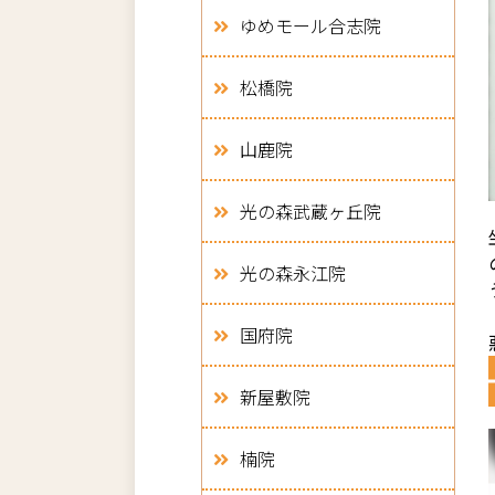
ゆめモール合志院
松橋院
山鹿院
光の森武蔵ヶ丘院
光の森永江院
国府院
新屋敷院
楠院