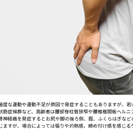
過度な運動や運動不足が原因で発症することもありますが、若
状筋症候群など、高齢者は腰部脊柱管狭窄や腰椎椎間板ヘルニ
骨神経痛を発症するとお尻や脚の後ろ側、脛、ふくらはぎなど
じますが、場合によっては張りや灼熱感、締め付け感を感じる